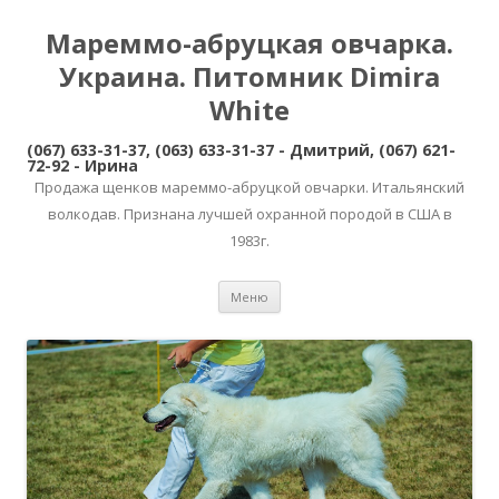
Мареммо-абруцкая овчарка.
Украина. Питомник Dimira
White
(067) 633-31-37, (063) 633-31-37 - Дмитрий, (067) 621-
72-92 - Ирина
Продажа щенков мареммо-абруцкой овчарки. Итальянский
волкодав. Признана лучшей охранной породой в США в
1983г.
Перейти
Меню
к
содержимому